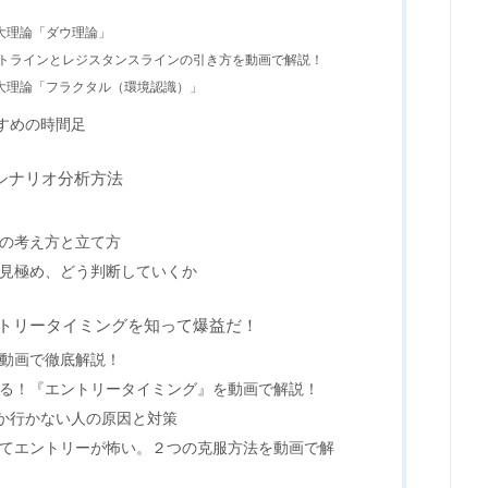
大理論「ダウ理論」
ートラインとレジスタンスラインの引き方を動画で解説！
大理論「フラクタル（環境認識）」
すめの時間足
シナリオ分析方法
オの考え方と立て方
う見極め、どう判断していくか
ントリータイミングを知って爆益だ！
を動画で徹底解説！
がる！『エントリータイミング』を動画で解説！
か行かない人の原因と対策
ってエントリーが怖い。２つの克服方法を動画で解