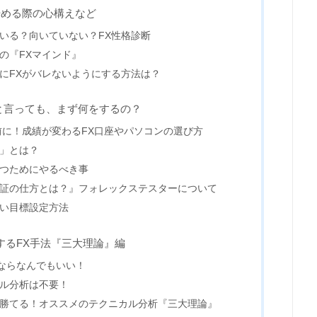
始める際の心構えなど
いる？向いていない？FX性格診断
の『FXマインド』
にFXがバレないようにする方法は？
強と言っても、まず何をするの？
前に！成績が変わるFX口座やパソコンの選び方
習」とは？
勝つためにやるべき事
検証の仕方とは？』フォレックステスターについて
しい目標設定方法
するFX手法『三大理論』編
ならなんでもいい！
タル分析は不要！
ば勝てる！オススメのテクニカル分析『三大理論』