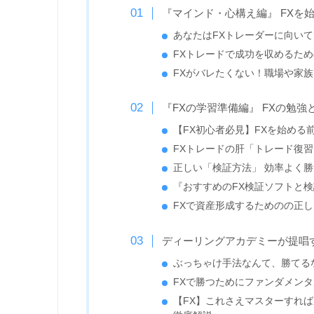
『マインド・心構え編』 FXを
あなたはFXトレーダーに向いて
FXトレードで成功を収めるため
FXがバレたくない！職場や家族
『FXの学習準備編』 FXの勉
【FX初心者必見】FXを始める
FXトレードの肝「トレード復
正しい「検証方法」 効率よく
『おすすめのFX検証ソフトと
FXで資産形成するためのの正
ディーリングアカデミーが提唱
ぶっちゃけ手法なんて、勝てる
FXで勝つためにファンダメン
【FX】これさえマスターすれ