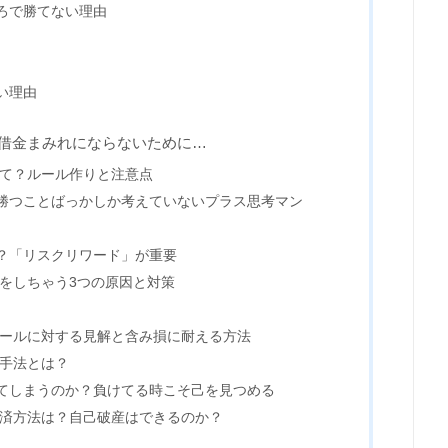
ろで勝てない理由
い理由
・借金まみれにならないために…
べて？ルール作りと注意点
勝つことばっかしか考えていないプラス思考マン
？「リスクリワード」が重要
をしちゃう3つの原因と対策
ルールに対する見解と含み損に耐える方法
い手法とは？
てしまうのか？負けてる時こそ己を見つめる
返済方法は？自己破産はできるのか？