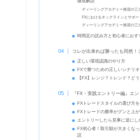
徹底解説
ディーリングアカデミー推奨の三
FXにおけるネックラインとサポ
ディーリングアカデミー推奨の三
時間足の読み方と初心者におす
コレが出来れば勝ったも同然！
正しい環境認識のやり方
FXで勝つための正しいシナリ
【FX】レンジ？トレンド？ど
『FX・実践エントリー編』エ
FXトレードスタイルの選び方
FXトレードの勝率がグンと上
エントリーしたら見事に逆にし
FX初心者！取引額が大きくな
説