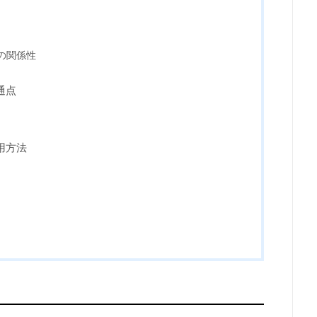
の関係性
通点
用方法