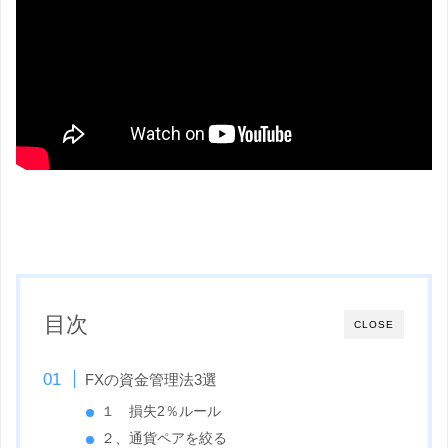
目次
CLOSE
FXの資金管理法3選
１ 損失2％ルール
２、通貨ペアを絞る