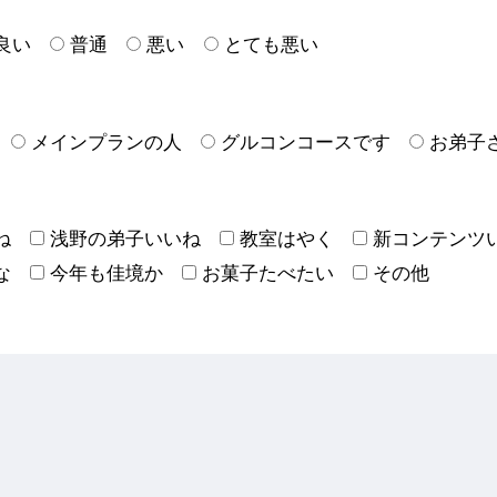
良い
普通
悪い
とても悪い
メインプランの人
グルコンコースです
お弟子
ね
浅野の弟子いいね
教室はやく
新コンテンツ
な
今年も佳境か
お菓子たべたい
その他