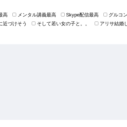
最高
メンタル講義最高
Skype配信最高
グルコ
に近づけそう
そして若い女の子と。。
アリサ結婚