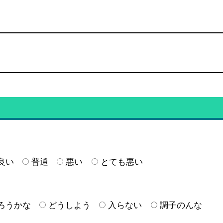
良い
普通
悪い
とても悪い
ろうかな
どうしよう
入らない
調子のんな