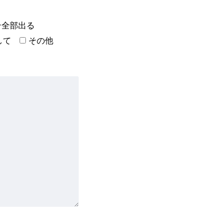
ン全部出る
して
その他