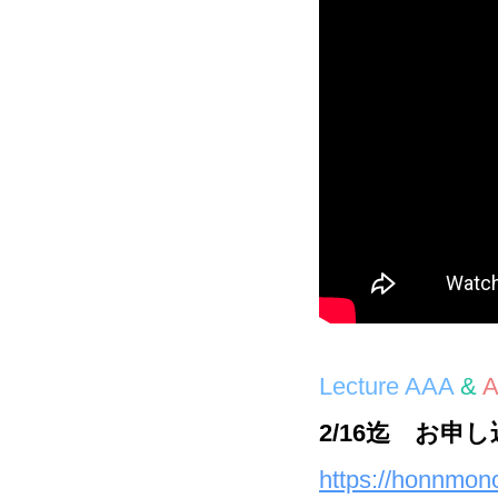
Lecture AAA
&
A
2/16迄 お申
https://honnmon