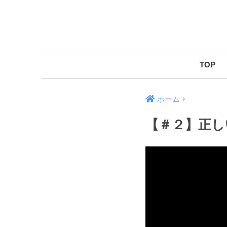
TOP
ホーム
【＃２】正し