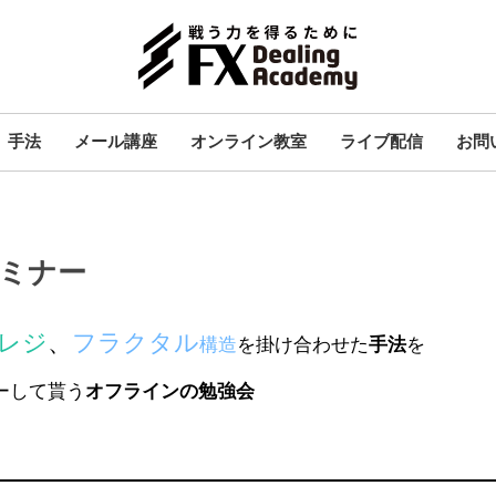
手法
メール講座
オンライン教室
ライブ配信
お問
ミナー
レジ
、
フラクタル
構造
を掛け合わせた
手法
を
ーして貰う
オフラインの勉強会