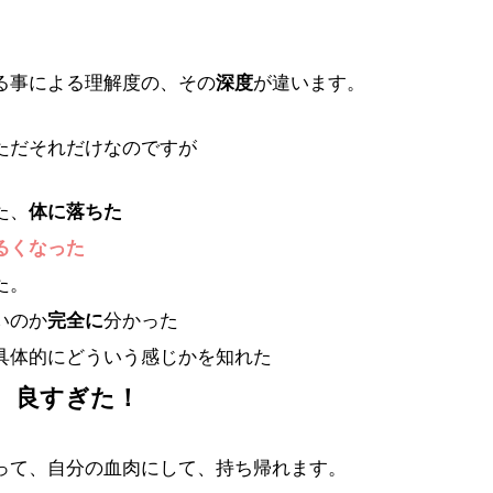
。
る事による理解度の、その
深度
が違います。
ただそれだけなのですが
た、
体に落ちた
るくなった
た。
いのか
完全に
分かった
具体的にどういう感じかを知れた
。良すぎた！
って、自分の血肉にして、持ち帰れます。