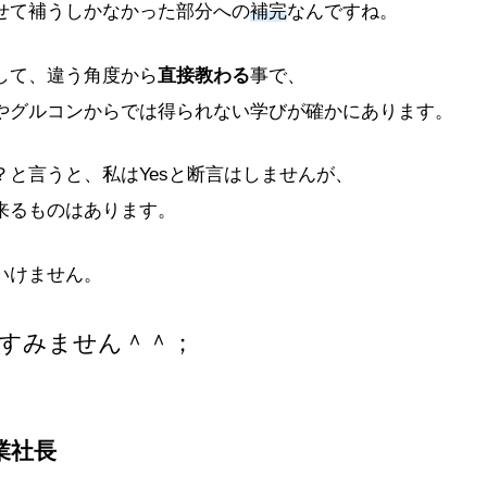
せて補うしかなかった部分への
補完
なんですね。
して、違う角度から
直接教わる
事で、
やグルコンからでは得られない学びが確かにあります。
？と言うと、私はYesと断言はしませんが、
来るものはあります。
いけません。
すみません＾＾；
業社長