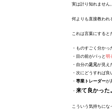
実は計り知れません
何よりも直接教われ
これは言葉にすると
・ものすごく分かっ
・目の前がパっと
明
・自分の
足元
が見え
・次にどうすれば良
・
専業トレーダー
が
来て良かった
・
こういう気持ちにな