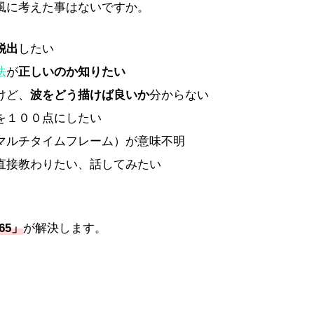
風に考えた事はないですか。
脱出
したい
法
が
正しいのか知りたい
けど、
波をどう描けば良いか
分からない
を１００点にしたい
マルチタイムフレーム）が意味不明
直接教わりたい、話してみたい
65」
が解決します。