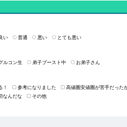
良い
普通
悪い
とても悪い
グルコン生
弟子ブースト中
お弟子さん
る！
参考になりました
高値圏安値圏が苦手だった
切なんだな
その他